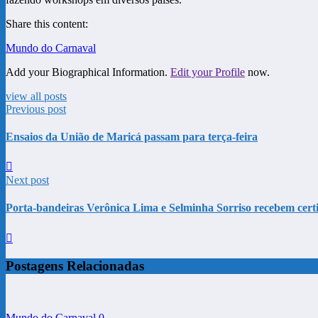
Share this content:
Mundo do Carnaval
Add your Biographical Information.
Edit your Profile
now.
view all posts
Previous post
Ensaios da União de Maricá passam para terça-feira
Next post
Porta-bandeiras Verônica Lima e Selminha Sorriso recebem certi
Postagens Relacionadas
Mundo do Carnaval
0