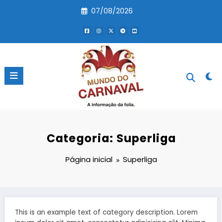
Pular
07/08/2026
para
o
conteúdo
Categoria: Superliga
Página inicial
Superliga
This is an example text of category description. Lorem