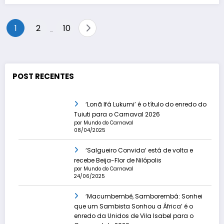
Paginação
1
2
10
…
de
posts
POST RECENTES
‘Lonã Ifá Lukumi’ é o título do enredo do
Tuiuti para o Carnaval 2026
por Mundo do Carnaval
08/04/2025
‘Salgueiro Convida’ está de volta e
recebe Beija-Flor de Nilópolis
por Mundo do Carnaval
24/06/2025
‘Macumbembê, Samborembá: Sonhei
que um Sambista Sonhou a África’ é o
enredo da Unidos de Vila Isabel para o