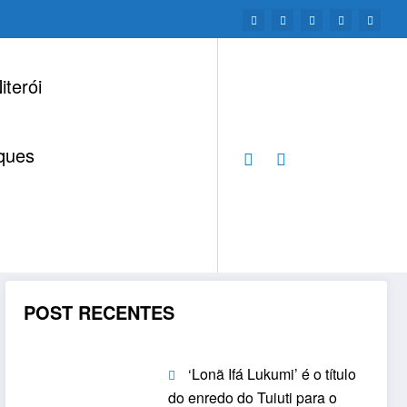
iterói
ques
Página inicial
Blocos
POST RECENTES
‘Lonã Ifá Lukumi’ é o título
do enredo do Tuiuti para o