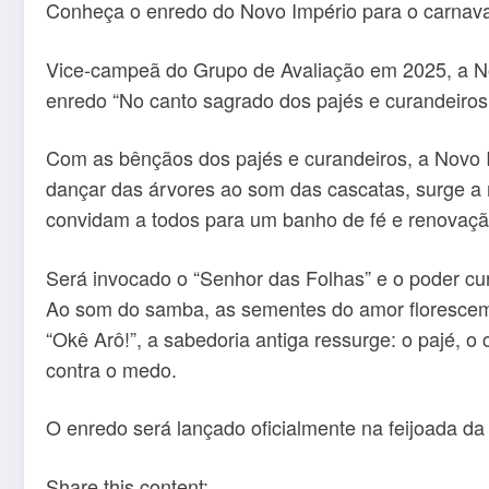
Conheça o enredo do Novo Império para o carnav
Vice-campeã do Grupo de Avaliação em 2025, a No
enredo “No canto sagrado dos pajés e curandeiros: 
Com as bênçãos dos pajés e curandeiros, a Novo Im
dançar das árvores ao som das cascatas, surge a m
convidam a todos para um banho de fé e renovaçã
Será invocado o “Senhor das Folhas” e o poder cu
Ao som do samba, as sementes do amor florescem
“Okê Arô!”, a sabedoria antiga ressurge: o pajé, o 
contra o medo.
O enredo será lançado oficialmente na feijoada da
Share this content: