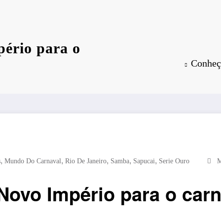
ério para o
Conheça
,
,
,
,
,
s
Mundo Do Carnaval
Rio De Janeiro
Samba
Sapucai
Serie Ouro
M
ovo Império para o carn