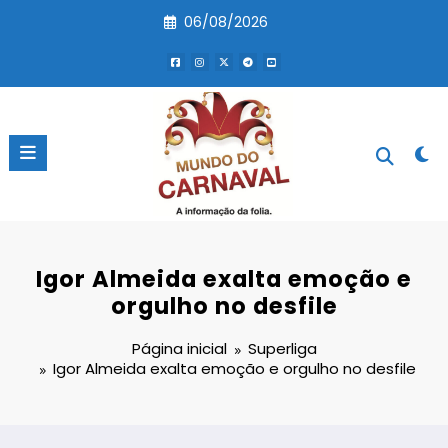
Pular
06/08/2026
para
o
conteúdo
Igor Almeida exalta emoção e
orgulho no desfile
Página inicial
Superliga
Igor Almeida exalta emoção e orgulho no desfile