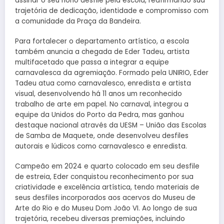
assinar o seu nono desfile pela escola, reafirmando sua
trajetória de dedicação, identidade e compromisso com
a comunidade da Praça da Bandeira.
Para fortalecer o departamento artístico, a escola
também anuncia a chegada de Eder Tadeu, artista
multifacetado que passa a integrar a equipe
carnavalesca da agremiação. Formado pela UNIRIO, Eder
Tadeu atua como carnavalesco, enredista e artista
visual, desenvolvendo há 11 anos um reconhecido
trabalho de arte em papel. No carnaval, integrou a
equipe da Unidos do Porto da Pedra, mas ganhou
destaque nacional através da UESM – União das Escolas
de Samba de Maquete, onde desenvolveu desfiles
autorais e lúdicos como carnavalesco e enredista.
Campeão em 2024 e quarto colocado em seu desfile
de estreia, Eder conquistou reconhecimento por sua
criatividade e excelência artística, tendo materiais de
seus desfiles incorporados aos acervos do Museu de
Arte do Rio e do Museu Dom João VI. Ao longo de sua
trajetória, recebeu diversas premiações, incluindo