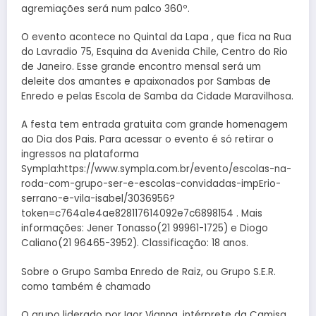
agremiações será num palco 360º.
O evento acontece no Quintal da Lapa , que fica na Rua
do Lavradio 75, Esquina da Avenida Chile, Centro do Rio
de Janeiro. Esse grande encontro mensal será um
deleite dos amantes e apaixonados por Sambas de
Enredo e pelas Escola de Samba da Cidade Maravilhosa.
A festa tem entrada gratuita com grande homenagem
ao Dia dos Pais. Para acessar o evento é só retirar o
ingressos na plataforma
Sympla:https://www.sympla.com.br/evento/escolas-na-
roda-com-grupo-ser-e-escolas-convidadas-impErio-
serrano-e-vila-isabel/3036956?
token=c764a1e4ae828117614092e7c6898154 . Mais
informações: Jener Tonasso(21 99961-1725) e Diogo
Caliano(21 96465-3952). Classificação: 18 anos.
Sobre o Grupo Samba Enredo de Raiz, ou Grupo S.E.R.
como também é chamado
O grupo liderado por Igor Vianna, intérprete da Camisa