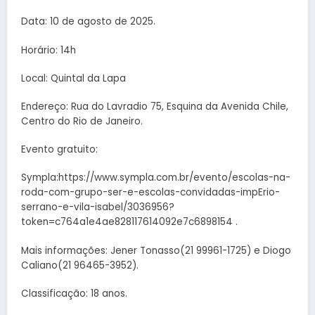
Data: 10 de agosto de 2025.
Horário: 14h
Local: Quintal da Lapa
Endereço: Rua do Lavradio 75, Esquina da Avenida Chile,
Centro do Rio de Janeiro.
Evento gratuito:
Sympla:https://www.sympla.com.br/evento/escolas-na-
roda-com-grupo-ser-e-escolas-convidadas-impErio-
serrano-e-vila-isabel/3036956?
token=c764a1e4ae828117614092e7c6898154 .
Mais informações: Jener Tonasso(21 99961-1725) e Diogo
Caliano(21 96465-3952).
Classificação: 18 anos.