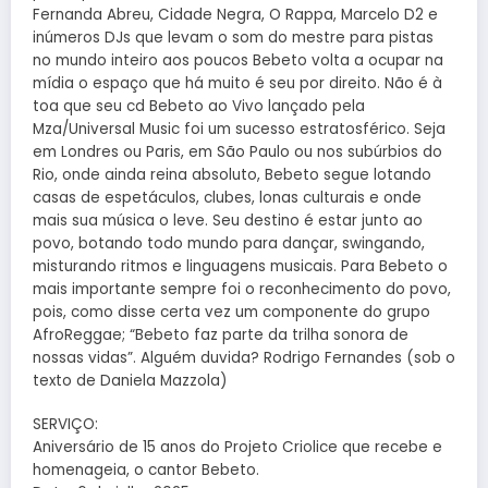
Fernanda Abreu, Cidade Negra, O Rappa, Marcelo D2 e
inúmeros DJs que levam o som do mestre para pistas
no mundo inteiro aos poucos Bebeto volta a ocupar na
mídia o espaço que há muito é seu por direito. Não é à
toa que seu cd Bebeto ao Vivo lançado pela
Mza/Universal Music foi um sucesso estratosférico. Seja
em Londres ou Paris, em São Paulo ou nos subúrbios do
Rio, onde ainda reina absoluto, Bebeto segue lotando
casas de espetáculos, clubes, lonas culturais e onde
mais sua música o leve. Seu destino é estar junto ao
povo, botando todo mundo para dançar, swingando,
misturando ritmos e linguagens musicais. Para Bebeto o
mais importante sempre foi o reconhecimento do povo,
pois, como disse certa vez um componente do grupo
AfroReggae; “Bebeto faz parte da trilha sonora de
nossas vidas”. Alguém duvida? Rodrigo Fernandes (sob o
texto de Daniela Mazzola)
SERVIÇO:
Aniversário de 15 anos do Projeto Criolice que recebe e
homenageia, o cantor Bebeto.