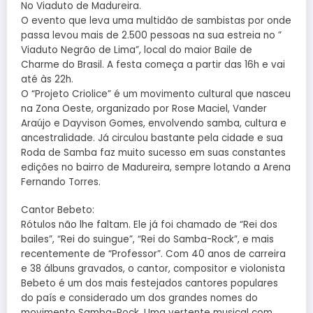
No Viaduto de Madureira.
O evento que leva uma multidão de sambistas por onde
passa levou mais de 2.500 pessoas na sua estreia no ”
Viaduto Negrão de Lima”, local do maior Baile de
Charme do Brasil. A festa começa a partir das 16h e vai
até às 22h.
O “Projeto Criolice” é um movimento cultural que nasceu
na Zona Oeste, organizado por Rose Maciel, Vander
Araújo e Dayvison Gomes, envolvendo samba, cultura e
ancestralidade. Já circulou bastante pela cidade e sua
Roda de Samba faz muito sucesso em suas constantes
edições no bairro de Madureira, sempre lotando a Arena
Fernando Torres.
Cantor Bebeto:
Rótulos não lhe faltam. Ele já foi chamado de “Rei dos
bailes”, “Rei do suingue”, “Rei do Samba-Rock”, e mais
recentemente de “Professor”. Com 40 anos de carreira
e 38 álbuns gravados, o cantor, compositor e violonista
Bebeto é um dos mais festejados cantores populares
do país e considerado um dos grandes nomes do
movimento Samba-Rock. Uma vertente musical com