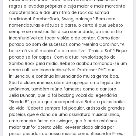
regras e levadas próprias e cuja maior e mais marcante
característica é dar um ritmo de rock ao samba
tradicional. Samba-Rock, Swing, balanço? Bem com
nomenclaturas e rótulos à parte, o certo é que Bebeto
sempre se mostrou ﬁel à sua sonoridade, ao seu estilo
inconfundível de tocar violão e de cantar. Como ﬁcar
parado ao som de sucessos como “Menina Carolina”, “A
beleza é você menina” e a irresistível “Praia e Sol”? Fique
parado se for capaz. Com a atual revalorização do
Samba Rock pela mídia, Bebeto acabou tornando-se um
nome cult, um ícone indiscutível. Professor PHD que
inﬂuenciou e continua inﬂuenciando muita gente boa.
Seu fã clube, imenso, além de agregar uma legião de
anônimos, também reúne famosos como a cantora
Zélia Duncan, que já foi backing vocal da legendária
“Banda B”, grupo que acompanhava Bebeto pelos bailes
da vida. “Bebeto sempre foi popular, artista de grandes
plateias que é dono de uma assinatura musical única,
uma maneira única de swingar, que é onde está seu
maior trunfo” atesta Zélia. Reverenciado ainda por
pesos pesados da nossa música como Alexandre Pires,