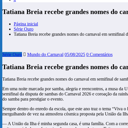
Tatiana Breia recebe grandes nomes do ca
Página inicial
Série Ouro
Tatiana Breia recebe grandes nomes do carnaval em semifinal 
Série Ouro
Mundo do Carnaval
05/08/2025
0 Comentários
Tatiana Breia recebe grandes nomes do ca
Tatiana Breia recebe grandes nomes do carnaval em semifinal de sam
Em uma noite marcada por samba, alegria e reencontros, a musa da U
semifinal da disputa de sambas do Carnaval 2026 e coroação da rain
do samba para prestigiar o evento.
Sempre dentro do enredo da escola, que este ano traz o tema “Viva o 
mergulhando de vez na atmosfera cósmica proposta pela União da Ilh
— A União da Ilha é minha segunda casa, é uma família. Com a correr