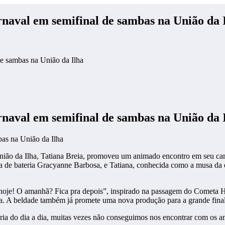
rnaval em semifinal de sambas na União da 
de sambas na União da Ilha
rnaval em semifinal de sambas na União da 
bas na União da Ilha
nião da Ilha, Tatiana Breia, promoveu um animado encontro em seu cam
ha de bateria Gracyanne Barbosa, e Tatiana, conhecida como a musa da
hoje! O amanhã? Fica pra depois”, inspirado na passagem do Cometa Hal
a. A beldade também já promete uma nova produção para a grande final
ia do dia a dia, muitas vezes não conseguimos nos encontrar com os am