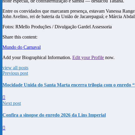
noite especial, de confraternização e samba — destacou Tatiana.
Entre os convidados que marcaram presença, estavam Vanessa Rangeli,
John Avelino, rei de bateria da União de Jacarepaguá; e Márcia Abdall
Fotos: RMello Produções / Divulgação Gardel Assessoria
Share this content:
Mundo do Carnaval
Add your Biographical Information.
Edit your Profile
now.
view all posts
Previous post
Mocidade Unida do Santa Marta encerra trilogia com o enredo
Next post
Confira a sinopse do enredo 2026 da Lins Imperial