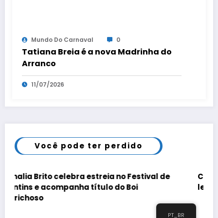
Mundo Do Carnaval
0
Tatiana Breia é a nova Madrinha do
Arranco
11/07/2026
Você pode ter perdido
estreia no Festival de
Com mais de duas mil pess
título do Boi
leva leitura e cultura para
PT_BR