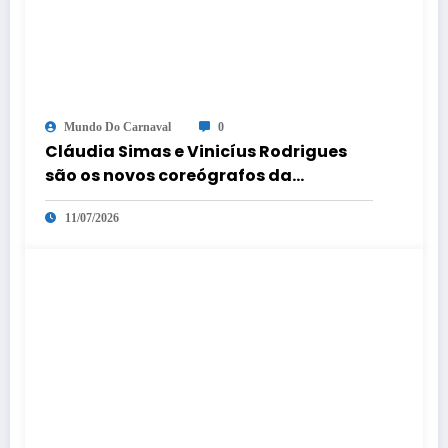
Mundo Do Carnaval
0
Cláudia Simas e Vinicíus Rodrigues
são os novos coreógrafos da
comissão de frente
11/07/2026