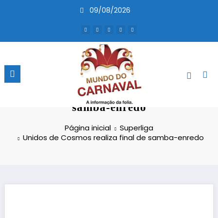
Pular
09/08/2026
para
o
conteúdo
Unidos de Cosmos realiza final de
samba-enredo
Página inicial
Superliga
Unidos de Cosmos realiza final de samba-enredo