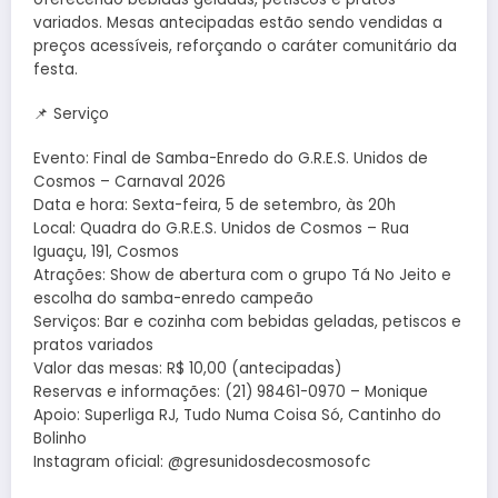
variados. Mesas antecipadas estão sendo vendidas a
preços acessíveis, reforçando o caráter comunitário da
festa.
📌 Serviço
Evento: Final de Samba-Enredo do G.R.E.S. Unidos de
Cosmos – Carnaval 2026
Data e hora: Sexta-feira, 5 de setembro, às 20h
Local: Quadra do G.R.E.S. Unidos de Cosmos – Rua
Iguaçu, 191, Cosmos
Atrações: Show de abertura com o grupo Tá No Jeito e
escolha do samba-enredo campeão
Serviços: Bar e cozinha com bebidas geladas, petiscos e
pratos variados
Valor das mesas: R$ 10,00 (antecipadas)
Reservas e informações: (21) 98461-0970 – Monique
Apoio: Superliga RJ, Tudo Numa Coisa Só, Cantinho do
Bolinho
Instagram oficial: @gresunidosdecosmosofc