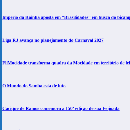
Império da Rainha aposta em “Brasilidades” em busca do bicam
Liga RJ avança no planejamento do Carnaval 2027
FliMocidade transforma quadra da Mocidade em território de le
O Mundo do Samba esta de luto
Cacique de Ramos comemora a 150ª edição de sua Feijoada