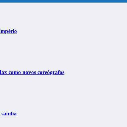
Império
Max como novos coreógrafos
o samba