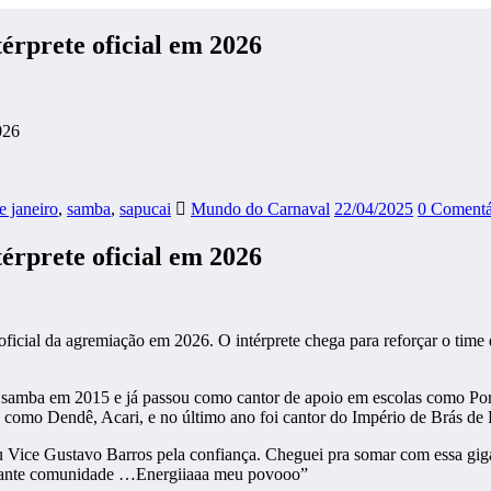
érprete oficial em 2026
026
e janeiro
,
samba
,
sapucai
Mundo do Carnaval
22/04/2025
0 Comentá
érprete oficial em 2026
ficial da agremiação em 2026. O intérprete chega para reforçar o time da
o samba em 2015 e já passou como cantor de apoio em escolas como Port
as como Dendê, Acari, e no último ano foi cantor do Império de Brás de 
Vice Gustavo Barros pela confiança. Cheguei pra somar com essa gigan
vante comunidade …Energiiaaa meu povooo”