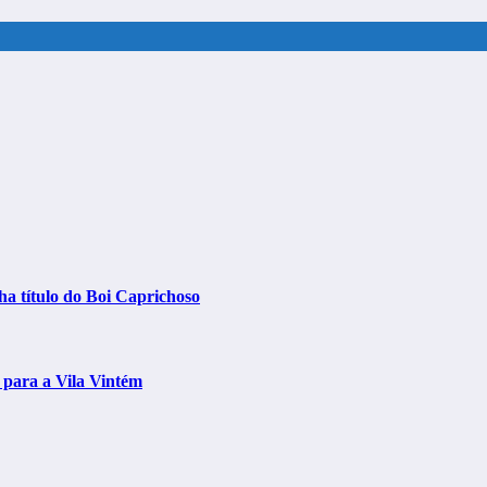
nha título do Boi Caprichoso
a para a Vila Vintém