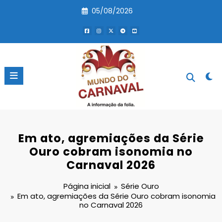
Pular
05/08/2026
para
o
conteúdo
Em ato, agremiações da Série
Ouro cobram isonomia no
Carnaval 2026
Página inicial
Série Ouro
Em ato, agremiações da Série Ouro cobram isonomia
no Carnaval 2026