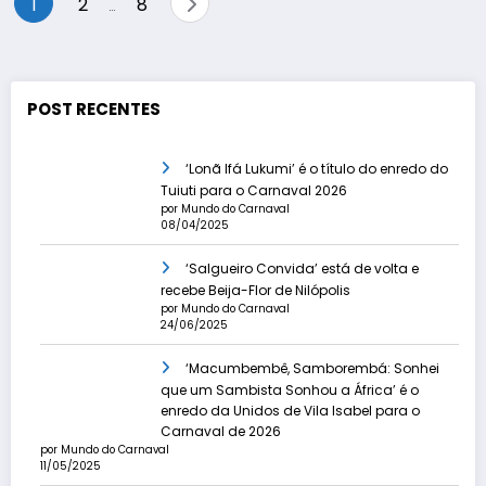
Paginação
1
2
8
…
de
posts
POST RECENTES
‘Lonã Ifá Lukumi’ é o título do enredo do
Tuiuti para o Carnaval 2026
por Mundo do Carnaval
08/04/2025
‘Salgueiro Convida’ está de volta e
recebe Beija-Flor de Nilópolis
por Mundo do Carnaval
24/06/2025
‘Macumbembê, Samborembá: Sonhei
que um Sambista Sonhou a África’ é o
enredo da Unidos de Vila Isabel para o
Carnaval de 2026
por Mundo do Carnaval
11/05/2025