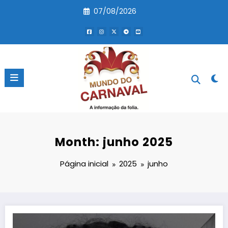
Pular
07/08/2026
para
o
conteúdo
Month: junho 2025
Página inicial
2025
junho