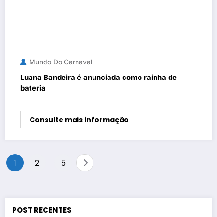
Mundo Do Carnaval
Luana Bandeira é anunciada como rainha de
bateria
Consulte mais informação
Paginação
1
2
5
…
de
posts
POST RECENTES