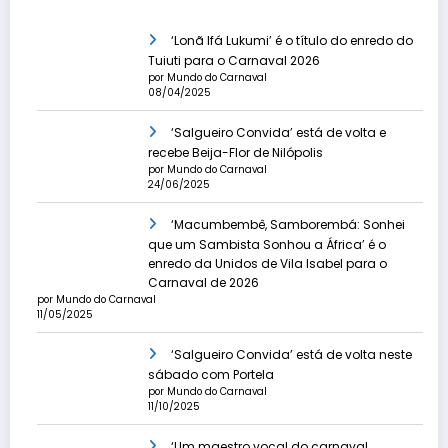
‘Lonã Ifá Lukumi’ é o título do enredo do
Tuiuti para o Carnaval 2026
por Mundo do Carnaval
08/04/2025
‘Salgueiro Convida’ está de volta e
recebe Beija-Flor de Nilópolis
por Mundo do Carnaval
24/06/2025
‘Macumbembê, Samborembá: Sonhei
que um Sambista Sonhou a África’ é o
enredo da Unidos de Vila Isabel para o
Carnaval de 2026
por Mundo do Carnaval
11/05/2025
‘Salgueiro Convida’ está de volta neste
sábado com Portela
por Mundo do Carnaval
11/10/2025
‘Um maestro vocal do carnaval