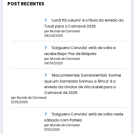
POST RECENTES
‘Lonã Ifá Lukumi’ é o título do enredo do
Tuiuti para o Carnaval 2026
por Mundo do Carnaval
08/04/2025
‘Salgueiro Convida’ está de volta e
recebe Beija-Flor de Nilópolis
por Mundo do Carnaval
24/06/2025
‘Macumbembê, Samborembá: Sonhei
que um Sambista Sonhou a África’ é o
enredo da Unidos de Vila Isabel para o
Carnaval de 2026
por Mundo do Carnaval
11/05/2025
‘Salgueiro Convida’ está de volta neste
sábado com Portela
por Mundo do Carnaval
11/10/2025