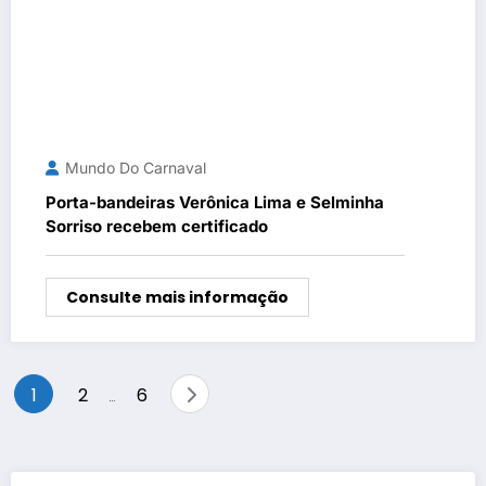
Mundo Do Carnaval
Porta-bandeiras Verônica Lima e Selminha
Sorriso recebem certificado
Consulte mais informação
Paginação
1
2
6
…
de
posts