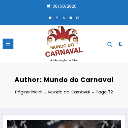
Pular
08/08/2026
para
o
conteúdo
Author: Mundo do Carnaval
Página inicial
Mundo do Carnaval
Page 72