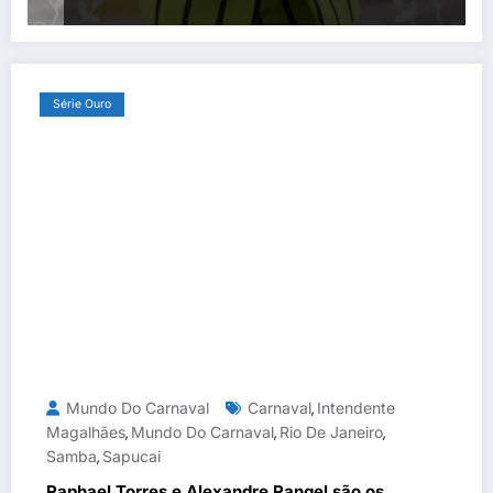
Série Ouro
Mundo Do Carnaval
Carnaval
Intendente
,
Magalhães
Mundo Do Carnaval
Rio De Janeiro
,
,
,
Samba
Sapucai
,
Raphael Torres e Alexandre Rangel são os