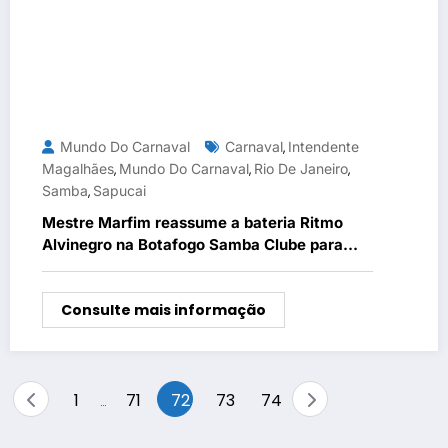
Mundo Do Carnaval
Carnaval
Intendente
,
Magalhães
Mundo Do Carnaval
Rio De Janeiro
,
,
,
Samba
Sapucai
,
Mestre Marfim reassume a bateria Ritmo
Alvinegro na Botafogo Samba Clube para
2026
Consulte mais informação
Paginação
1
71
72
73
74
…
de