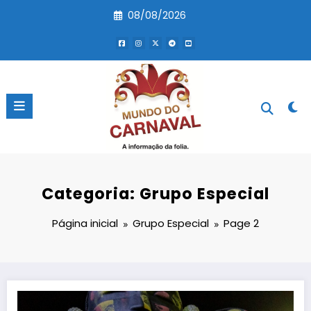
Pular
08/08/2026
para
o
conteúdo
Categoria: Grupo Especial
Página inicial
Grupo Especial
Page 2