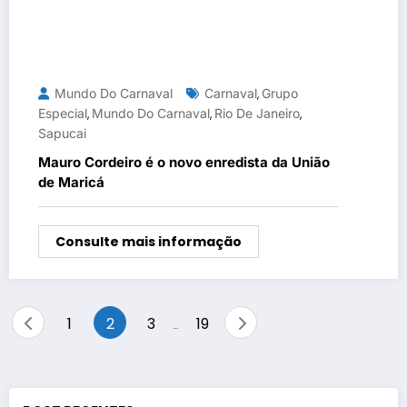
Mundo Do Carnaval
Carnaval
Grupo
,
Especial
Mundo Do Carnaval
Rio De Janeiro
,
,
,
Sapucai
Mauro Cordeiro é o novo enredista da União
de Maricá
Consulte mais informação
Paginação
1
2
3
19
…
de
posts