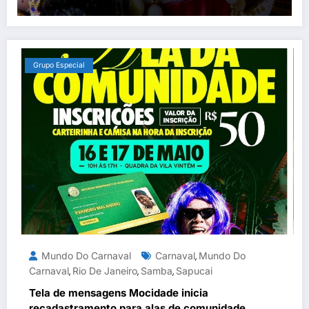
Grupo Especial
Mundo Do Carnaval
Carnaval
Mundo Do
,
Carnaval
Rio De Janeiro
Samba
Sapucai
,
,
,
Tela de mensagens Mocidade inicia
recadastramento para alas de comunidade