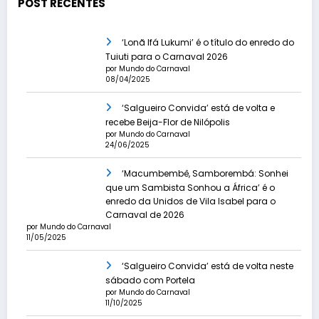
POST RECENTES
‘Lonã Ifá Lukumi’ é o título do enredo do
Tuiuti para o Carnaval 2026
por Mundo do Carnaval
08/04/2025
‘Salgueiro Convida’ está de volta e
recebe Beija-Flor de Nilópolis
por Mundo do Carnaval
24/06/2025
‘Macumbembê, Samborembá: Sonhei
que um Sambista Sonhou a África’ é o
enredo da Unidos de Vila Isabel para o
Carnaval de 2026
por Mundo do Carnaval
11/05/2025
‘Salgueiro Convida’ está de volta neste
sábado com Portela
por Mundo do Carnaval
11/10/2025