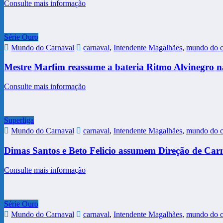
Consulte mais informação
Série Ouro
Mundo do Carnaval
carnaval
,
Intendente Magalhães
,
mundo do c
Mestre Marfim reassume a bateria Ritmo Alvinegro 
Consulte mais informação
Superliga
Mundo do Carnaval
carnaval
,
Intendente Magalhães
,
mundo do c
Dimas Santos e Beto Felicio assumem Direção de Car
Consulte mais informação
Série Ouro
Mundo do Carnaval
carnaval
,
Intendente Magalhães
,
mundo do c