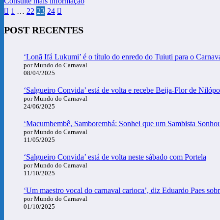
Consulte mais informação
Paginação
1
…
22
23
24
de
POST RECENTES
posts
‘Lonã Ifá Lukumi’ é o título do enredo do Tuiuti para o Carnav
por Mundo do Carnaval
08/04/2025
‘Salgueiro Convida’ está de volta e recebe Beija-Flor de Nilópo
por Mundo do Carnaval
24/06/2025
‘Macumbembê, Samborembá: Sonhei que um Sambista Sonhou a Á
por Mundo do Carnaval
11/05/2025
‘Salgueiro Convida’ está de volta neste sábado com Portela
por Mundo do Carnaval
11/10/2025
‘Um maestro vocal do carnaval carioca’, diz Eduardo Paes sobr
por Mundo do Carnaval
01/10/2025