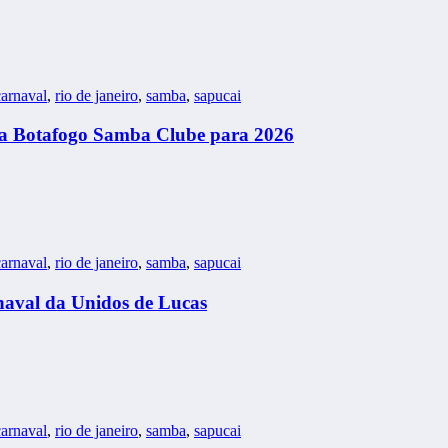
arnaval
,
rio de janeiro
,
samba
,
sapucai
na Botafogo Samba Clube para 2026
arnaval
,
rio de janeiro
,
samba
,
sapucai
naval da Unidos de Lucas
arnaval
,
rio de janeiro
,
samba
,
sapucai