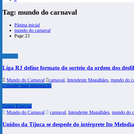
Tag: mundo do carnaval
Página inicial
mundo do carnaval
Page 23
Notícias
Liga RJ define formato do sorteio da ordem dos desfi
Mundo do Carnaval
carnaval
,
Intendente Magalhães
,
mundo do c
Consulte mais informação
Grupo Especial
Mundo do Carnaval
carnaval
,
Intendente Magalhães
,
mundo do c
Unidos da Tijuca se despede do intérprete Ito Melodi