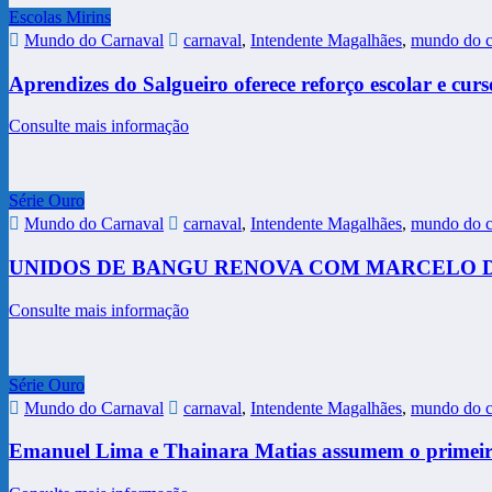
Escolas Mirins
Mundo do Carnaval
carnaval
,
Intendente Magalhães
,
mundo do c
Aprendizes do Salgueiro oferece reforço escolar e cur
Consulte mais informação
Série Ouro
Mundo do Carnaval
carnaval
,
Intendente Magalhães
,
mundo do c
UNIDOS DE BANGU RENOVA COM MARCELO DO
Consulte mais informação
Série Ouro
Mundo do Carnaval
carnaval
,
Intendente Magalhães
,
mundo do c
Emanuel Lima e Thainara Matias assumem o primeiro