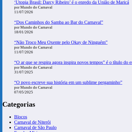
‘Utopia Brasil: Darcy Ribeiro’ é o enredo da União de Maricá
por Mundo do Carnaval
11/07/2026
“Dos Caminhos do Samba ao Bar do Carnaval”
por Mundo do Carnaval
18/01/2026
“Não Troco Meu Oxente pelo Okay de Ninguém”
por Mundo do Carnaval
11/07/2026
“O ar que se respira agora inspira novos tempos” é o título do
por Mundo do Carnaval
31/07/2025
“O povo escreve sua história em um sublime pergaminho”
por Mundo do Carnaval
07/05/2025
Categorias
Blocos
Carnaval de Niterói
Carnaval de São Paulo