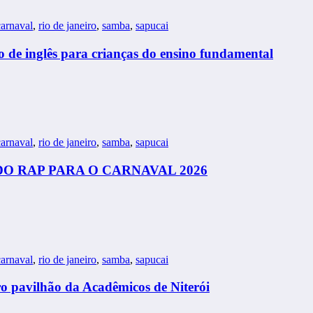
arnaval
,
rio de janeiro
,
samba
,
sapucai
so de inglês para crianças do ensino fundamental
arnaval
,
rio de janeiro
,
samba
,
sapucai
 RAP PARA O CARNAVAL 2026
arnaval
,
rio de janeiro
,
samba
,
sapucai
 pavilhão da Acadêmicos de Niterói