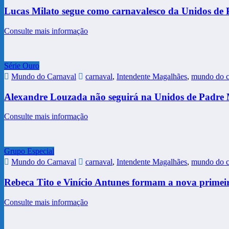
Lucas Milato segue como carnavalesco da Unidos de
Consulte mais informação
Série Ouro
Mundo do Carnaval
carnaval
,
Intendente Magalhães
,
mundo do c
Alexandre Louzada não seguirá na Unidos de Padre 
Consulte mais informação
Grupo Especial
Mundo do Carnaval
carnaval
,
Intendente Magalhães
,
mundo do c
Rebeca Tito e Vinício Antunes formam a nova primeir
Consulte mais informação