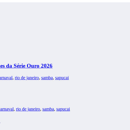
les da Série Ouro 2026
arnaval
,
rio de janeiro
,
samba
,
sapucai
arnaval
,
rio de janeiro
,
samba
,
sapucai
a