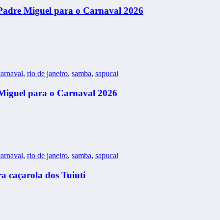
 Padre Miguel para o Carnaval 2026
arnaval
,
rio de janeiro
,
samba
,
sapucai
Miguel para o Carnaval 2026
arnaval
,
rio de janeiro
,
samba
,
sapucai
a caçarola dos Tuiuti